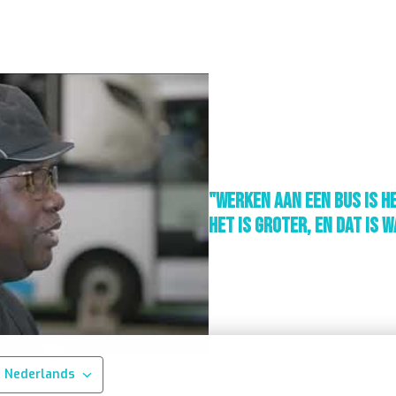
"werken aan een bus is h
het is groter, en dat is 
Nederlands