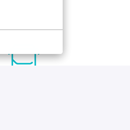
rijbewijs D
aalt het rijbewijs D volledig 
op kosten van Keolis. 