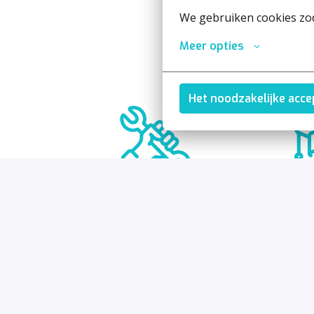
We gebruiken cookies zod
Meer opties
Het noodzakelijke acc
uitgeruste werkplaats
opleidinge
Kom terecht in een nette en 
Krijg de k
professionele werkplaats. 
opleidingen
intern als 