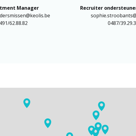
ndersmissen@keolis.be

sophie.stroobants@k
491/62.88.82
0487/39.29.