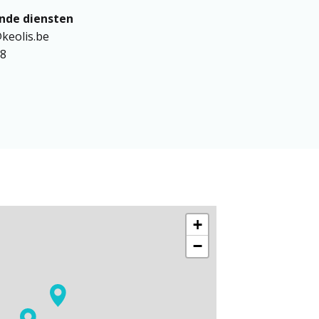
eolis.be

38
+
−