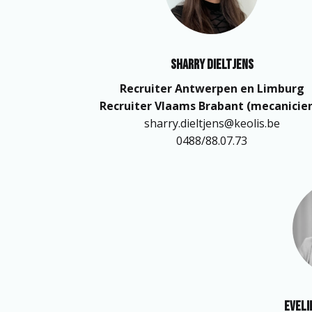
Sharry Dieltjens
Recruiter Antwerpen en Limburg

sharry.dieltjens@keolis.be

0488/88.07.73
Eveli