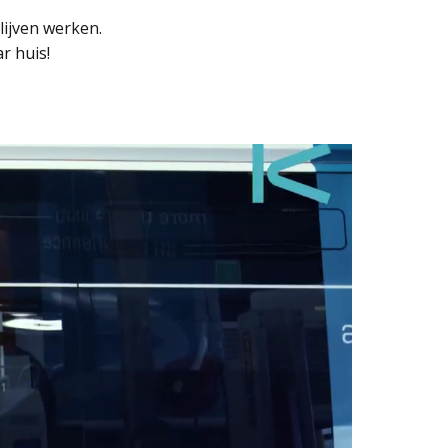
jven werken. 

ar huis!