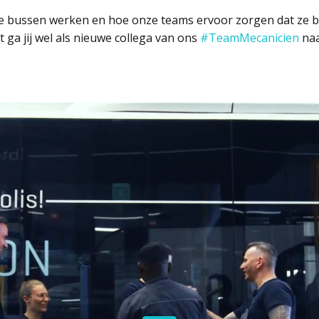
 bussen werken en hoe onze teams ervoor zorgen dat ze bli
 ga jij wel als nieuwe collega van ons 
#TeamMecanicien
 na