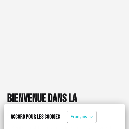
Bienvenue dans la 
#TeamKeolis !
Accord pour les cookies
Français
Keolis, c'est la plus grande entreprise privée de 