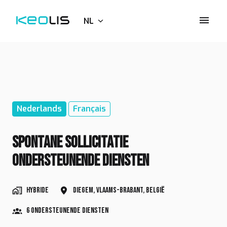
Overslaan
naar
NL
Homepagina
content
Nederlands
Français
Spontane sollicitatie
ondersteunende diensten
Hybride
Diegem
,
Vlaams-Brabant
,
België
6 Ondersteunende diensten