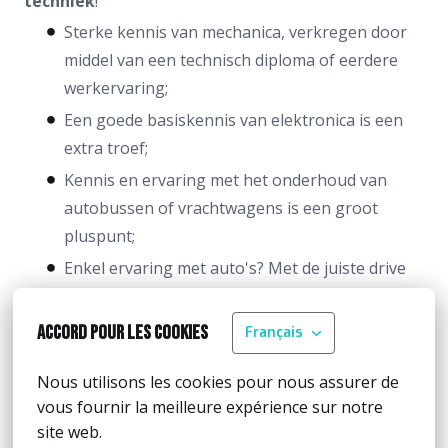
techniek
!
Sterke kennis van mechanica, verkregen door
middel van een technisch diploma of eerdere
werkervaring;
Een goede basiskennis van elektronica is een
extra troef;
Kennis en ervaring met het onderhoud van
autobussen of vrachtwagens is een groot
pluspunt;
Enkel ervaring met auto's? Met de juiste drive
ben je bij ons zeker welkom!
Samenwerken met collega's om oplossingen te
Accord pour les cookies
Français
vinden geeft je energie;
Nous utilisons les cookies pour nous assurer de 
Ook zelfstandig werken is voor jou geen
vous fournir la meilleure expérience sur notre 
probleem;
site web.