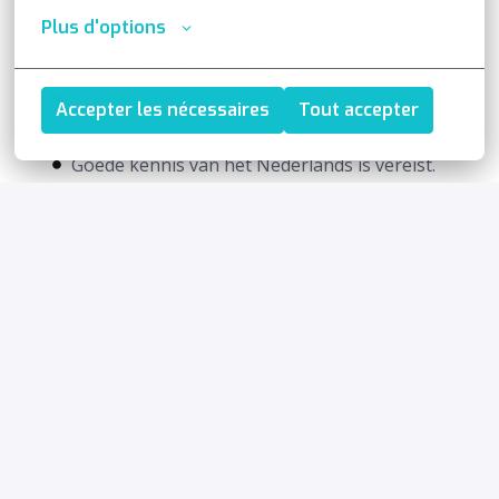
Je staat open om deel te nemen aan de
Plus d'options
wachtdienst op basis van een beurtrol (je wordt
hiet extra voor vergoed);
Alsook ben je bereid om gratis het rijbewijs D te
Accepter les nécessaires
Tout accepter
behalen;
Goede kennis van het Nederlands is vereist.
Het is belangrijk dat je bereid bent op te
starten in onze werkplaats in Kortenberg en
daarna permanent werkt in Kampenhout.
Solliciteren