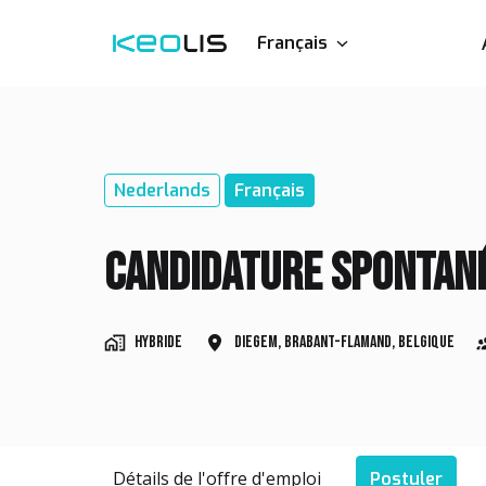
Aller
au
Français
Page d'accueil
contenu
Nederlands
Français
Candidature spontané
Hybride
Diegem
,
Brabant-Flamand
,
Belgique
Détails de l'offre d'emploi
Postuler