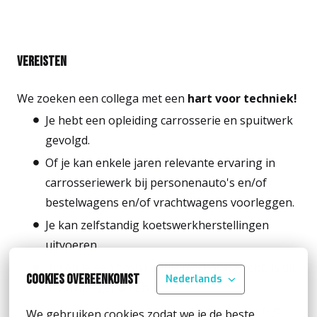
Vereisten
We zoeken een collega met een
hart voor techniek!
Je hebt een opleiding carrosserie en spuitwerk
gevolgd.
Of je kan enkele jaren relevante ervaring in
carrosseriewerk bij personenauto's en/of
bestelwagens en/of vrachtwagens voorleggen.
Je kan zelfstandig koetswerkherstellingen
uitvoeren.
Indien je een basiskennis mechanica hebt, is dit
Cookies overeenkomst
Nederlands
mooi meegenomen.
Je werkt georganiseerd en nauwkeurig en je
We gebruiken cookies zodat we je de beste 