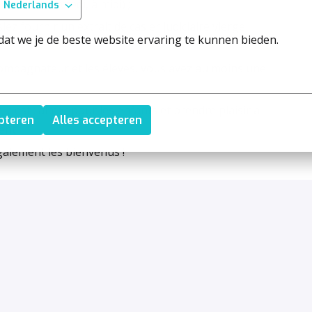
ux (le mercredi, à midi) ;
Nederlands
ez fournir un extrait de casier judiciaire vierge
at we je de beste website ervaring te kunnen bieden.
ompagnateur et les élèves, vous avez au moins une
 c'est : aimer pour les enfants et prendre plaisir à
epteren
Alles accepteren
ent.
alement les bienvenus !
 ou celui-ci est expiré ? Mais vous êtes très motivé
reux de vous proposer différentes options de