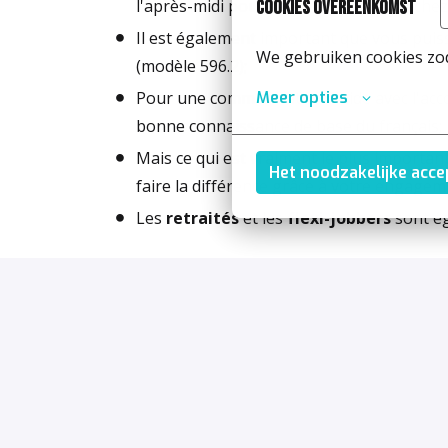
l'après-midi pour ramener les élèves chez e
Cookies overeenkomst
Il est également important que vous puissi
We gebruiken cookies zod
(modèle 596.2);
Meer opties
Pour une communication fluide avec l'acc
bonne connaissance de base du français;
Mais ce qui est vraiment le plus important,
Het noodzakelijke acc
faire la différence grâce à votre engagem
Les
retraités
et les
flexi-jobbers
sont ég
Vous n'avez pas encore de permis de conduire D
pour ce travail ? Postulez, et nous serons heu
formation pour obtenir votre permis D !