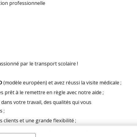
tion professionnelle
sionné par le transport scolaire !
D
(modèle européen) et avez réussi la visite médicale ;
s prêt à le remettre en règle avec notre aide ;
dans votre travail, des qualités qui vous
s ;
 clients et une grande flexibilité ;
25h) : il s'agit d'un trajet le matin vers l'école et