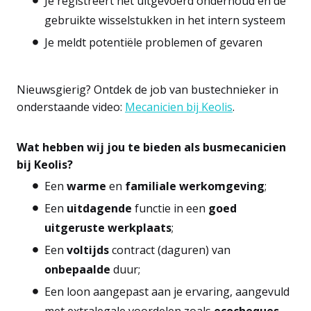
Je registreert het uitgevoerd onderhoud en de
gebruikte wisselstukken in het intern systeem
Je meldt potentiële problemen of gevaren
Nieuwsgierig? Ontdek de job van bustechnieker in
onderstaande video
:
Mecanicien bij Keolis
.
Wat hebben wij jou te bieden als busmecanicien
bij Keolis?
Een
warme
en
familiale
werkomgeving
;
Een
uitdagende
functie in een
goed
uitgeruste
werkplaats
;
Een
voltijds
contract (daguren) van
onbepaalde
duur;
Een loon aangepast aan je ervaring, aangevuld