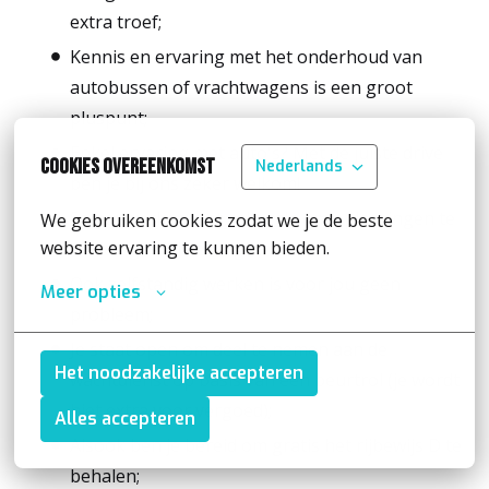
extra troef;
Kennis en ervaring met het onderhoud van
autobussen of vrachtwagens is een groot
pluspunt;
Enkel ervaring met auto's? Met de juiste drive
Cookies overeenkomst
Nederlands
ben je bij ons zeker welkom!
Samenwerken met collega's om oplossingen te
We gebruiken cookies zodat we je de beste 
website ervaring te kunnen bieden.
vinden geeft je energie;
Ook zelfstandig werken is voor jou geen
Meer opties
probleem;
Je staat open om deel te nemen aan de
Het noodzakelijke accepteren
wachtdienst op basis van een beurtrol (je wordt
hiet extra voor vergoed);
Alles accepteren
Alsook ben je bereid om gratis het rijbewijs D te
behalen;