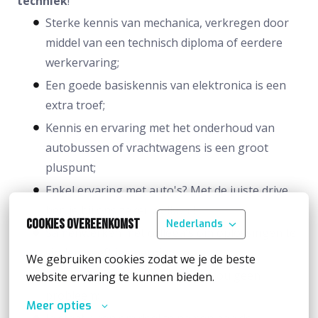
techniek
!
Sterke kennis van mechanica, verkregen door
middel van een technisch diploma of eerdere
werkervaring;
Een goede basiskennis van elektronica is een
extra troef;
Kennis en ervaring met het onderhoud van
autobussen of vrachtwagens is een groot
pluspunt;
Enkel ervaring met auto's? Met de juiste drive
ben je bij ons zeker welkom!
Cookies overeenkomst
Nederlands
Samenwerken met collega's om oplossingen te
vinden geeft je energie;
We gebruiken cookies zodat we je de beste 
Ook zelfstandig werken is voor jou geen
website ervaring te kunnen bieden.
probleem;
Meer opties