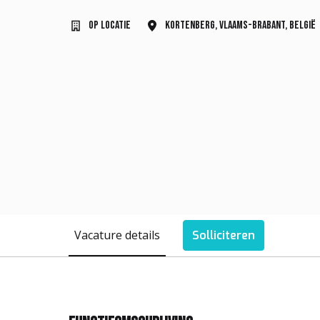
Op locatie
Kortenberg
,
Vlaams-Brabant
,
België
Vacature details
Solliciteren