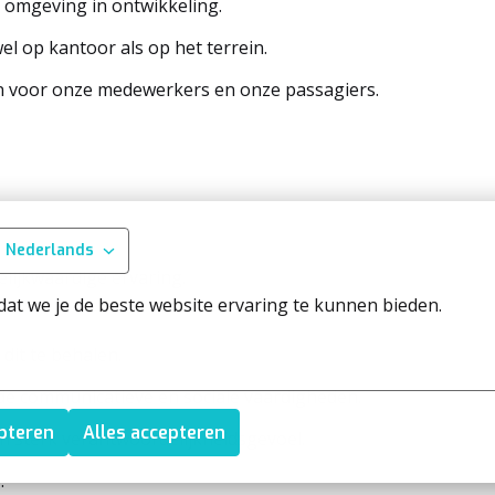
n omgeving in ontwikkeling.
el op kantoor als op het terrein.
n voor onze medewerkers en onze passagiers.
Nederlands
elijkwaardige ervaring.
at we je de beste website ervaring te kunnen bieden.
 dit te behalen.
nde communicatieve en sociale vaardigheden.
epteren
Alles accepteren
n sterk verantwoordelijkheidsgevoel.
e.