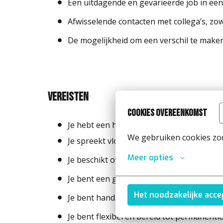
Een uitdagende en gevarieerde job in ee
Afwisselende contacten met collega’s, zow
De mogelijkheid om een verschil te make
Vereisten
Cookies overeenkomst
Je hebt een hoger secundair diploma of g
We gebruiken cookies zod
Je spreekt vlot Nederlands en Frans
Meer opties
Je beschikt over rijbewijs D of bent bereid
Je bent een geboren leider met uitsteke
Het noodzakelijke acc
Je bent hands-on, nauwkeurig en hebt ee
Je bent flexibel en bereid tot permanenti