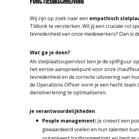
Functieomschrijving
Wij zijn op zoek naar een
empathisch stelpla
Tildonk te versterken. Wil jij een cruciale rol 
tevredenheid van onze medewerkers? Dan is de
Wat ga je doen?
Als stelplaatssupervisor ben je de spilfiguur o
het eerste aanspreekpunt voor onze chauffeur
tevredenheid en de correcte uitvoering van h
de Operations Officer vorm je een hecht team 
dienstverlening te optimaliseren.
Je verantwoordelijkheden
People management:
Je creëert een po
gewaardeerd voelen en hun talenten kunn
organiseert toolboxmeetings en bent er 