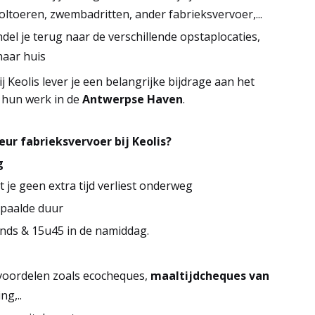
oltoeren, zwembadritten, ander fabrieksvervoer,...
el je terug naar de verschillende opstaplocaties,
naar huis
j Keolis lever je een belangrijke bijdrage aan het
 hun werk in de
Antwerpse Haven
.
ur fabrieksvervoer bij Keolis?
g
je geen extra tijd verliest onderweg
epaalde duur
ends & 15u45 in de namiddag.
 voordelen zoals ecocheques,
maaltijdcheques van
ng,..