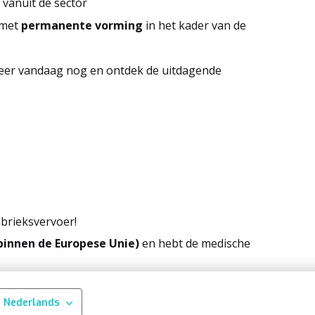
vanuit de sector
 met
permanente vorming
in het kader van de
iteer vandaag nog en ontdek de uitdagende
brieksvervoer!
 binnen de Europese Unie)
en hebt de medische
 dit via ons terug in orde te maken
Nederlands
 werk, zijn kernwoorden die jou omschrijven als