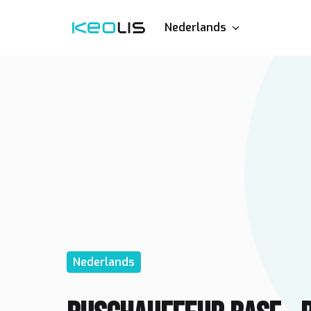
Overslaan
naar
Nederlands
Homepagina
content
Nederlands