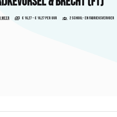
ijkevorsel & Brecht (FT)
1 meer
€ 16,27 - € 16,27 per uur
2 School- en fabrieksvervoer