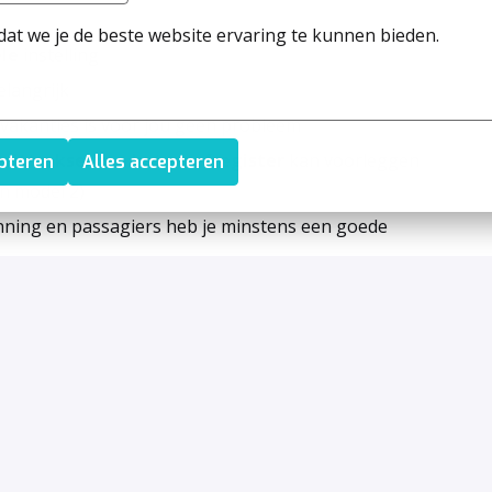
at we je de beste website ervaring te kunnen bieden.
ele
instelling
langrijk
vakanties is voor jou geen probleem
 uittreksel van het strafregister
kan voorleggen
epteren
Alles accepteren
en model 2)
nning en passagiers heb je minstens een goede
n locatie toe
oor mensen en genieten van het verschil dat jij door je