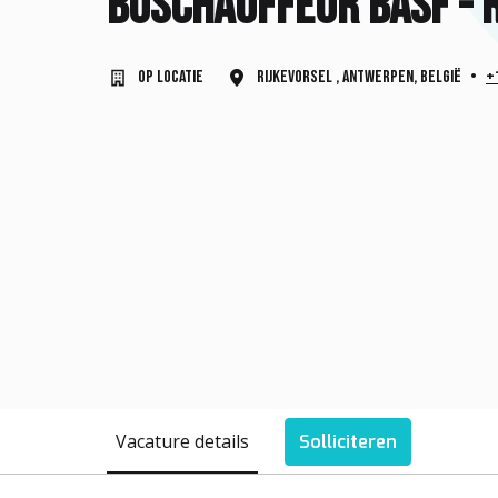
Buschauffeur BASF - R
Op locatie
Rijkevorsel
,
Antwerpen
,
België
•
+
Vacature details
Solliciteren