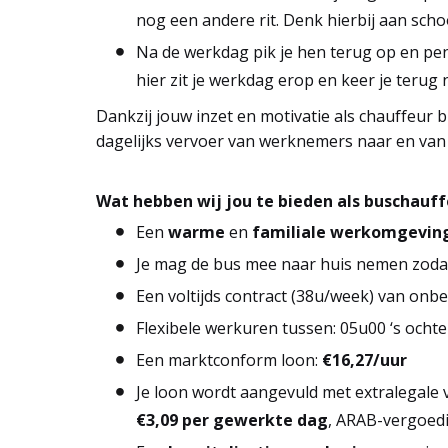
nog een andere rit. Denk hierbij aan scho
Na de werkdag pik je hen terug op en pend
hier zit je werkdag erop en keer je terug 
Dankzij jouw inzet en motivatie als chauffeur bi
dagelijks vervoer van werknemers naar en van
Wat hebben wij jou te bieden als buschauffe
Een
warme
en
familiale
werkomgevin
Je mag de bus mee naar huis nemen zodat 
Een voltijds contract (38u/week) van onb
Flexibele werkuren tussen: 05u00 ‘s ocht
Een marktconform loon:
€16,27/uur
Je loon wordt aangevuld met extralegale
€3,09 per gewerkte dag
, ARAB-vergoedi