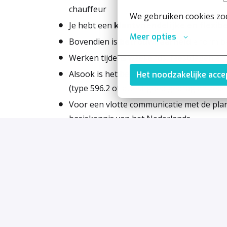
chauffeur
We gebruiken cookies zod
Je hebt een
klantvriendelijke en flexib
Meer opties
Bovendien is
betrouwbaarheid
enorm be
Werken tijdens weekends, feestdagen en 
Alsook is het belangrijk dat je een
blanco
Het noodzakelijke acc
(type 596.2 of attest goed gedrag en zed
Voor een vlotte communicatie met de pla
basiskennis van het Nederlands
Je bent flexibel ingesteld naar werkuren e
Maar het allerbelangrijkste is: een hart v
inzet maakt
Recruiter:
Sharry Dieltjens