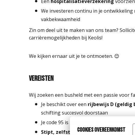
Een
hospitalisatieverzekering
voorzien 
We investeren continu in je ontwikkeling
vakbekwaamheid
Zin om deel uit te maken van ons team? Sollic
carrièremogelijkheden bij Keolis!
We kijken ernaar uit je te ontmoeten. 😊
Vereisten
Wij zoeken een busheld met een passie voor fa
Je beschikt over een
rijbewijs D (geldig
schifting succesvol doorstaan
Je code 95 is nog geldig, of je bent bereid
Cookies overeenkomst
Stipt, zelfstandig en nauwkeurig
in je