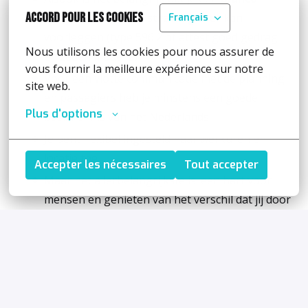
Accord pour les cookies
uittreksel van het strafregister
kan
Français
voorleggen (type 596.2 of attest goed gedrag
Nous utilisons les cookies pour nous assurer de 
en zeden model 2)
vous fournir la meilleure expérience sur notre 
Voor een vlotte communicatie met de planning
site web.
en passagiers heb je minstens een goede
Plus d'options
basiskennis van het Nederlands
Je bent flexibel ingesteld naar werkuren en
locatie toe
Accepter les nécessaires
Tout accepter
Maar het allerbelangrijkste is: een hart voor
mensen en genieten van het verschil dat jij door
je inzet maakt
Recruiter:
Sharry Dieltjens