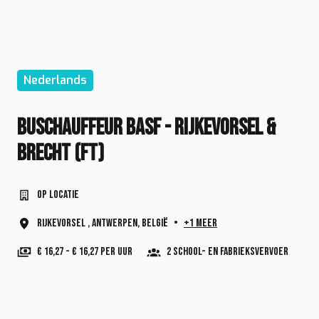
Nederlands
Buschauffeur BASF - Rijkevorsel &
Brecht (FT)
Op locatie
Rijkevorsel
,
Antwerpen
,
België
•
+1 meer
€ 16,27 - € 16,27 per uur
2 School- en fabrieksvervoer